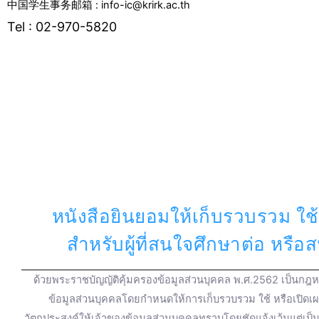
中国学生事务邮箱 : info-ic@krirk.ac.th
Tel : 02-970-5820
F
Y
L
I
T
T
a
o
i
n
w
i
c
u
n
s
i
k
e
t
e
t
t
t
หนังสือยินยอมให้เก็บรวบรวม ใช้
b
u
a
t
o
สำหรับผู้ที่สนใจศึกษาต่อ หรื
o
b
g
e
k
ด้วยพระราชบัญญัติคุ้มครองข้อมูลส่วนบุคคล พ.ศ.2562 เป็นกฎหม
o
e
r
r
ข้อมูลส่วนบุคคลโดยกำหนดให้การเก็บรวบรวม ใช้ หรือเปิดเ
วัตถุประสงค์ให้เจ้าของข้อมูลส่วนบุคคลทราบโดยชัดแจ้งเว้นแต่เป