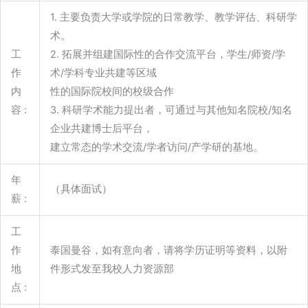
1. 主要负责大学或学院的日常教学、教学评估、科研学
术。
工
2. 拓展并组建国际性的合作交流平台，学生/师资/学
作
术/学科专业共建等区域
内
性的国际院校间的校级合作
容 :
3. 科研学术能力提出者，可通过与其他知名院校/知名
企业共建博士后平台，
建立常态的学术交流/学者访问/产学研的基地。
年
（具体面试）
薪 :
工
作
泰国曼谷，如有意向者，请将学历证明等资料，以附
地
件形式发至我校人力资源部
点 :