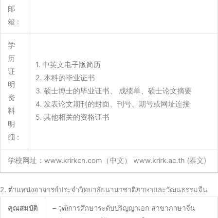
邮
箱 :
学
历
1. 中英文电子版简历
证
2. 本科的毕业证书
明
3. 硕士博士的毕业证书、 成绩单、硕士论文摘要
资
4. 发表论文期刊的封面、刊号、期号或网址连接
料
5. 其他相关的资格证书
明
细 :
学校网址：www.krirkcn.com（中文） www.krirk.ac.th (泰文)
2. ตำแหน่งอาจารย์ประจำวิทยาลัยนานาชาติภาษาและวัฒนธรรมจีน
คุณสมบัติ
– วุฒิการศึกษาระดับปริญญาเอก สาขาภาษาจีน