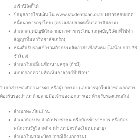
เกริกปีใดก็ได้
ข้อมูลการโอนเงิน ใน www.studentloan.or.th (ตรวจสอบยอด
หนี้ธนาคารกรุงไทย) (ตรวจสอบยอดหนี้นาคารอิสลาม)
สำเนาสมุดบัญชีเงินฝากธนาคารกรุงไทย (สมุดบัญชีเดิมที่ใช้ทำ
สัญญาที่มหาวิทยาลัยเกริก)
หนังสือรับรองเข้าร่วมกิจกรรมจิตอาสาเพื่อสังคม (ไม่น้อยกว่า 36
ชั่วโมง)
สำเนาใบเปลี่ยนชื่อ/นามสกุล (ถ้ามี)
แบบกรอกความคิดเห็นอาจารย์ที่ปรึกษา
2 เอกสารของบิดา มารดา หรือผู้ปกครอง (เอกสารทุกใบเจ้าของเอกสาร
ต้องรับรองสำเนาด้วยลายมือเจ้าของเอกสารเอง ห้ามรับรองแทนกัน)
สำเนาทะเบียนบ้าน
สำเนาบัตรประจำตัวประชาชน หรือบัตรข้าราชการ หรือบัตร
พนักงานรัฐวิสาหกิจ (สำเนาบัตรต้องไม่หมดอายุ)
สำเนาใบมรณะบัตร (กรณีถึงแก่กรรม)