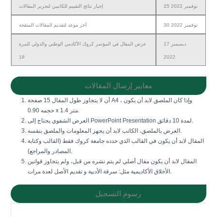
25 نوفمبر 2022
إخبار نتائج التقييم للكاتبين لتحرير المقالات
30 نوفمبر 2022
آخر موعد لتقديم المقالات المنقحة
17 ديسمبر
عرض المقال في المؤتمر كروك الأكادمي الوطني والدولي للمرة
18
2022
معايير إرسال المقالات
أن لا يتجاوز طول المقال 15 صفحة A4 ، وإذا كان الملصق لابد أن يكون
حجمه 0.90 x 1.4 متر.
العرض الشفوي يحتاج إلى PowerPoint Presentation لمدة 10 دقائق.
العرض بالملصق، الكاتب لابد أن يجهز المعلومات والملصق بنفسه.
المقال لابد أن يكون في القالب الذي حدده جامعة كروك فقط (القالب وكتابة
المصادر والمراجع).
المقال لابد أن يكون مقال أصلي لم يتم نشره من قبل، ولم يتجاوز قوانين
الأخلاق الأكاديمية مثل: سرقة الأدبية و تقديم الأصل لعدة مرات.
رسوم التسجيل
نوع المشارك
العرض الشفوي
العرض بالملصق