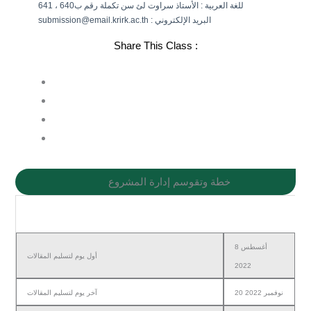
للغة العربية : الأستاذ سراوت لئ سن تكملة رقم ب640 ، 641
submission@email.krirk.ac.th : البريد الإلكتروني
Share This Class :
خطة وتقوسم إدارة المشروع
التاريخ
الخطة
8 أغسطس
أول يوم لتسليم المقالات
2022
20 نوفمبر 2022
آخر يوم لتسليم المقالات