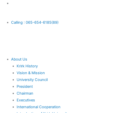
Skip
Main
to
Menu
content
Calling : 065-654-6185(89)
About Us
Krirk History
Vision & Mission
University Council
President
Chairman
Executives
International Cooperation