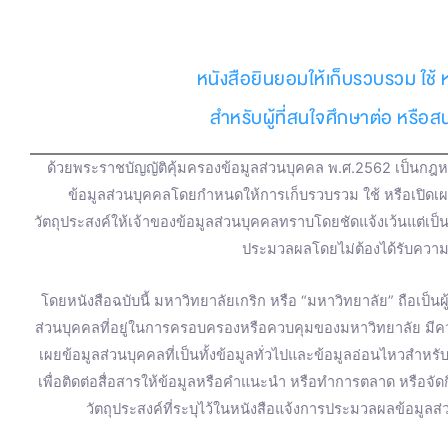
e
t
e
t
t
หนังสือยินยอมให้เก็บรวบรวม ใช้ 
b
u
a
t
สำหรับผู้ที่สนใจศึกษาต่อ หรือ
o
b
g
e
ด้วยพระราชบัญญัติคุ้มครองข้อมูลส่วนบุคคล พ.ศ.2562 เป็นกฎหม
o
e
r
r
ข้อมูลส่วนบุคคลโดยกำหนดให้การเก็บรวบรวม ใช้ หรือเปิดเ
วัตถุประสงค์ให้เจ้าของข้อมูลส่วนบุคคลทราบโดยชัดแจ้งเว้นแต่เป
k
a
ประมวลผลโดยไม่ต้องได้รับความ
m
โดยหนังสือฉบับนี้ มหาวิทยาลัยเกริก หรือ “มหาวิทยาลัย” ถือเป็น
ส่วนบุคคลที่อยู่ในการครอบครองหรือควบคุมของมหาวิทยาลัย มี
เผยข้อมูลส่วนบุคคลที่เป็นทั้งข้อมูลทั่วไปและข้อมูลอ่อนไหวสำหร
เพื่อติดต่อสื่อสารให้ข้อมูลหรือคำแนะนำ หรือทำการตลาด หรือจ
วัตถุประสงค์ที่ระบุไว้ในหนังสือแจ้งการประมวลผลข้อมูลส่