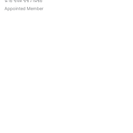
นาย ขจิต ขัชวานิชย์
Appointed Member