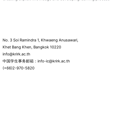
No. 3 Soi Ramindra 1, Khwaeng Anusawari,
Khet Bang Khen, Bangkok 10220
info@krirk.ac.th
中国学生事务邮箱：info-ic@krirk.ac.th
(+66)2-970-5820
F
Y
L
I
T
a
o
i
n
w
c
u
n
s
i