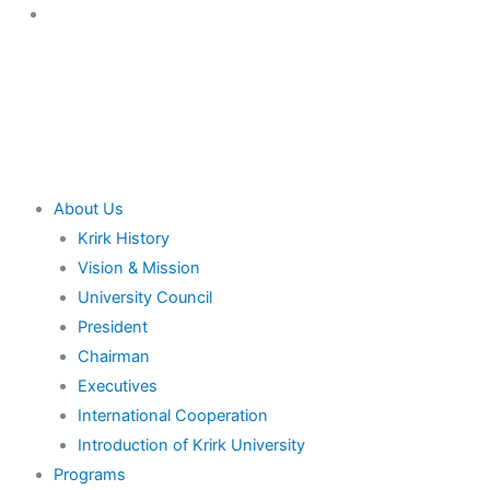
Skip
to
content
Main
About Us
Menu
Krirk History
Vision & Mission
University Council
President
Chairman
Executives
International Cooperation
Introduction of Krirk University
Programs