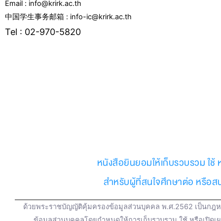
Email : info@krirk.ac.th
中国学生事务邮箱 : info-ic@krirk.ac.th
Tel : 02-970-5820
F
Y
L
I
T
T
a
o
i
n
w
i
c
u
n
s
i
k
e
t
e
t
t
t
หนังสือยินยอมให้เก็บรวบรวม ใช้ 
b
u
a
t
o
สำหรับผู้ที่สนใจศึกษาต่อ หรือ
o
b
g
e
k
ด้วยพระราชบัญญัติคุ้มครองข้อมูลส่วนบุคคล พ.ศ.2562 เป็นกฎหม
ข้อมูลส่วนบุคคลโดยกำหนดให้การเก็บรวบรวม ใช้ หรือเปิดเ