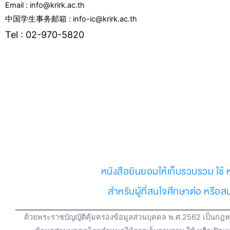
Email : info@krirk.ac.th
中国学生事务邮箱 : info-ic@krirk.ac.th
Tel : 02-970-5820
F
Y
L
I
T
T
a
o
i
n
w
i
c
u
n
s
i
k
e
t
e
t
t
t
หนังสือยินยอมให้เก็บรวบรวม ใช้ 
b
u
a
t
o
สำหรับผู้ที่สนใจศึกษาต่อ หรือ
o
b
g
e
k
ด้วยพระราชบัญญัติคุ้มครองข้อมูลส่วนบุคคล พ.ศ.2562 เป็นกฎหม