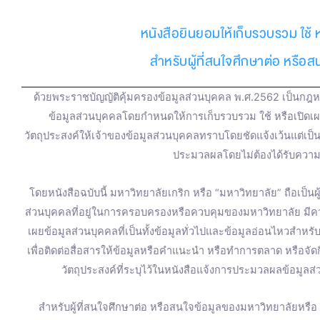
e
t
e
t
t
t
หนังสือยินยอมให้เก็บรวบรวม ใช้ 
b
u
a
t
o
สำหรับผู้ที่สนใจศึกษาต่อ หรือ
o
b
g
e
k
ด้วยพระราชบัญญัติคุ้มครองข้อมูลส่วนบุคคล พ.ศ.2562 เป็นกฎหม
o
e
r
r
ข้อมูลส่วนบุคคลโดยกำหนดให้การเก็บรวบรวม ใช้ หรือเปิดเ
วัตถุประสงค์ให้เจ้าของข้อมูลส่วนบุคคลทราบโดยชัดแจ้งเว้นแต่เป
k
a
ประมวลผลโดยไม่ต้องได้รับความ
m
โดยหนังสือฉบับนี้ มหาวิทยาลัยเกริก หรือ “มหาวิทยาลัย” ถือเป็น
ส่วนบุคคลที่อยู่ในการครอบครองหรือควบคุมของมหาวิทยาลัย มี
เผยข้อมูลส่วนบุคคลที่เป็นทั้งข้อมูลทั่วไปและข้อมูลอ่อนไหวสำหร
เพื่อติดต่อสื่อสารให้ข้อมูลหรือคำแนะนำ หรือทำการตลาด หรือจ
วัตถุประสงค์ที่ระบุไว้ในหนังสือแจ้งการประมวลผลข้อมูลส่
สำหรับผู้ที่สนใจศึกษาต่อ หรือสนใจข้อมูลของมหาวิทยาลัยหรื