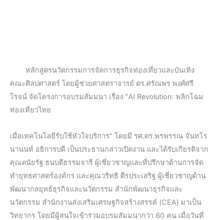
หลักสูตรนวัตกรรมการจัดการธุรกิจท่องเที่ยวและบันเทิง
คณะศิลปศาสตร์ โดยผู้ช่วยศาสตราจารย์ ดร.ศรัณพร พงศ์ศรี
โรจน์ จัดโครงการอบรมสัมมนา เรื่อง “AI Revolution: พลิกโฉม
ท่องเที่ยวไทย
เมื่อเทคโนโลยีรับใช้หัวใจบริการ” โดยมี รศ.ดร.พรพรรณ จันทโร
นานนท์ อธิการบดี เป็นประธานกล่าวเปิดงาน และได้รับเกียรติจาก
คุณดนัยรัฐ ธนบดีธรรมจารี ผู้เชี่ยวชาญและที่ปรึกษาด้านการจัด
ทํายุทธศาสตร์องค์กร และคุณวริทธิ ตีรประเสริฐ ผู้เชี่ยวชาญด้าน
พัฒนากลยุทธ์ธุรกิจและนวัตกรรม สำนักพัฒนาธุรกิจและ
นวัตกรรม สำนักงานส่งเสริมเศรษฐกิจสร้างสรรค์ (CEA) มาเป็น
วิทยากร โดยมีผู้สนใจเข้าร่วมอบรมสัมมนากว่า 60 คน เมื่อวันที่