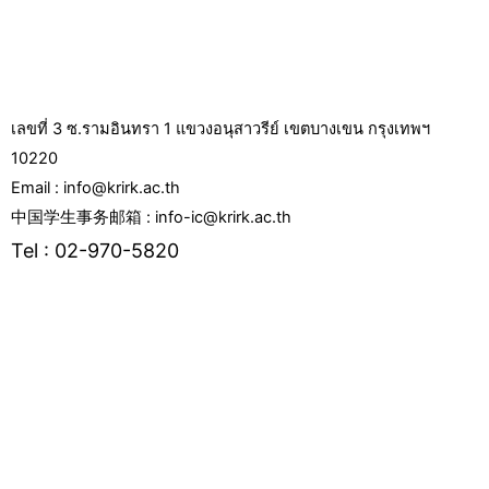
เลขที่ 3 ซ.รามอินทรา 1 แขวงอนุสาวรีย์ เขตบางเขน กรุงเทพฯ
10220
Email : info@krirk.ac.th
中国学生事务邮箱 : info-ic@krirk.ac.th
Tel : 02-970-5820
F
Y
L
I
T
T
a
o
i
n
w
i
c
u
n
s
i
k