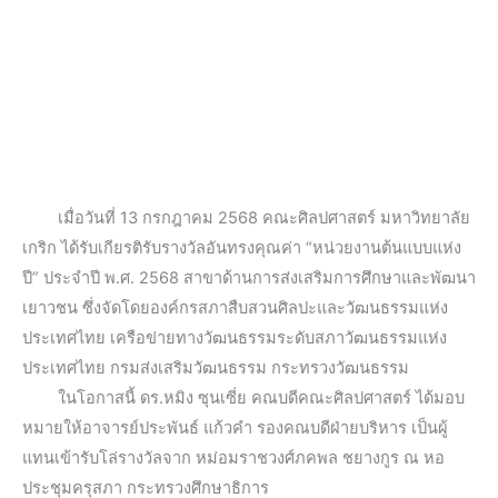
เมื่อวันที่ 13 กรกฎาคม 2568 คณะศิลปศาสตร์ มหาวิทยาลัย
เกริก ได้รับเกียรติรับรางวัลอันทรงคุณค่า “หน่วยงานต้นแบบแห่ง
ปี” ประจำปี พ.ศ. 2568 สาขาด้านการส่งเสริมการศึกษาและพัฒนา
เยาวชน ซึ่งจัดโดยองค์กรสภาสืบสวนศิลปะและวัฒนธรรมแห่ง
ประเทศไทย เครือข่ายทางวัฒนธรรมระดับสภาวัฒนธรรมแห่ง
ประเทศไทย กรมส่งเสริมวัฒนธรรม กระทรวงวัฒนธรรม
ในโอกาสนี้ ดร.หมิง ซุนเซี่ย คณบดีคณะศิลปศาสตร์ ได้มอบ
หมายให้อาจารย์ประพันธ์ แก้วคำ รองคณบดีฝ่ายบริหาร เป็นผู้
แทนเข้ารับโล่รางวัลจาก หม่อมราชวงศ์ภคพล ชยางกูร ณ หอ
ประชุมครุสภา กระทรวงศึกษาธิการ