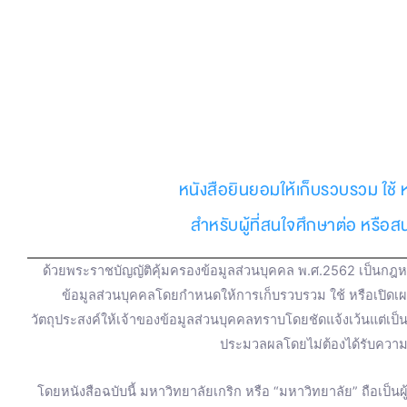
F
Y
L
I
T
T
a
o
i
n
w
i
c
u
n
s
i
k
e
t
e
t
t
t
หนังสือยินยอมให้เก็บรวบรวม ใช้ 
b
u
a
t
o
สำหรับผู้ที่สนใจศึกษาต่อ หรือ
o
b
g
e
k
ด้วยพระราชบัญญัติคุ้มครองข้อมูลส่วนบุคคล พ.ศ.2562 เป็นกฎหม
o
e
r
r
ข้อมูลส่วนบุคคลโดยกำหนดให้การเก็บรวบรวม ใช้ หรือเปิดเ
วัตถุประสงค์ให้เจ้าของข้อมูลส่วนบุคคลทราบโดยชัดแจ้งเว้นแต่เป
k
a
ประมวลผลโดยไม่ต้องได้รับความ
m
โดยหนังสือฉบับนี้ มหาวิทยาลัยเกริก หรือ “มหาวิทยาลัย” ถือเป็น