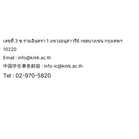
เลขที่ 3 ซ.รามอินทรา 1 แขวงอนุสาวรีย์ เขตบางเขน กรุงเทพฯ
10220
Email : info@krirk.ac.th
中国学生事务邮箱 : info-ic@krirk.ac.th
Tel : 02-970-5820
F
Y
L
I
T
T
a
o
i
n
w
i
c
u
n
s
i
k