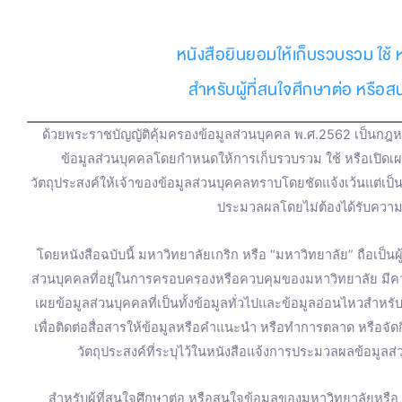
e
t
e
t
t
t
หนังสือยินยอมให้เก็บรวบรวม ใช้ 
b
u
a
t
o
สำหรับผู้ที่สนใจศึกษาต่อ หรือ
o
b
g
e
k
ด้วยพระราชบัญญัติคุ้มครองข้อมูลส่วนบุคคล พ.ศ.2562 เป็นกฎหม
o
e
r
r
ข้อมูลส่วนบุคคลโดยกำหนดให้การเก็บรวบรวม ใช้ หรือเปิดเ
วัตถุประสงค์ให้เจ้าของข้อมูลส่วนบุคคลทราบโดยชัดแจ้งเว้นแต่เป
k
a
ประมวลผลโดยไม่ต้องได้รับความ
m
โดยหนังสือฉบับนี้ มหาวิทยาลัยเกริก หรือ “มหาวิทยาลัย” ถือเป็น
ส่วนบุคคลที่อยู่ในการครอบครองหรือควบคุมของมหาวิทยาลัย มี
เผยข้อมูลส่วนบุคคลที่เป็นทั้งข้อมูลทั่วไปและข้อมูลอ่อนไหวสำหร
เพื่อติดต่อสื่อสารให้ข้อมูลหรือคำแนะนำ หรือทำการตลาด หรือจ
วัตถุประสงค์ที่ระบุไว้ในหนังสือแจ้งการประมวลผลข้อมูลส่
สำหรับผู้ที่สนใจศึกษาต่อ หรือสนใจข้อมูลของมหาวิทยาลัยหรื