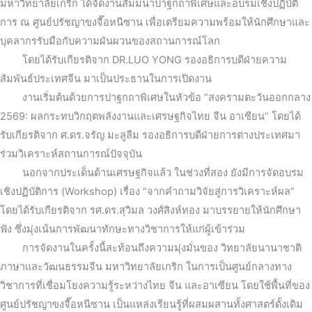
มหาวิทยาลัยเกริก ได้จัดงานสัมมนาปาฐกถาพิเศษและอบรมเชิงปฏิบัติ
การ ณ ศูนย์ปรัชญาขงจื๊อหนีซาน เพื่อเตรียมความพร้อมให้นักศึกษาและ
บุคลากรรับมือกับความผันผวนของสถานการณ์โลก
โดยได้รับเกียรติจาก DR.LUO YONG รองอธิการบดีฝ่ายความ
สัมพันธ์ประเทศจีน มาเป็นประธานในการเปิดงาน
งานเริ่มต้นด้วยการปาฐกถาพิเศษในหัวข้อ “สงครามตะวันออกกลาง
2569: ผลกระทบวิกฤตพลังงานและเศรษฐกิจไทย จีน อาเซียน” โดยได้
รับเกียรติจาก ศ.ดร.จรัญ มะลูลีม รองอธิการบดีฝ่ายการต่างประเทศมา
ร่วมวิเคราะห์สถานการณ์ปัจจุบัน
นอกจากประเด็นด้านเศรษฐกิจแล้ว ในช่วงที่สอง ยังมีการจัดอบรม
เชิงปฏิบัติการ (Workshop) เรื่อง “จากคำถามวิจัยสู่การวิเคราะห์ผล”
โดยได้รับเกียรติจาก รศ.ดร.สุวิมล วงศ์สิงห์ทอง มาบรรยายให้นักศึกษา
ฟัง ซึ่งมุ่งเน้นการพัฒนาทักษะทางวิชาการให้แก่ผู้เข้าร่วม
การจัดงานในครั้งนี้สะท้อนถึงความมุ่งมั่นของ วิทยาลัยนานาชาติ
ภาษาและวัฒนธรรมจีน มหาวิทยาลัยเกริก ในการเป็นศูนย์กลางทาง
วิชาการที่เชื่อมโยงความรู้ระหว่างไทย จีน และอาเซียน โดยใช้พื้นที่ของ
ศูนย์ปรัชญาขงจื๊อหนีซาน เป็นแหล่งเรียนรู้ที่ผสมผสานทั้งศาสตร์ดั้งเดิม