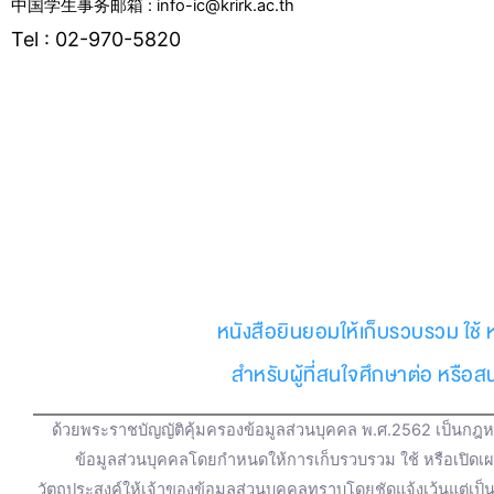
中国学生事务邮箱 : info-ic@krirk.ac.th
Tel : 02-970-5820
F
Y
L
I
T
T
a
o
i
n
w
i
c
u
n
s
i
k
e
t
e
t
t
t
หนังสือยินยอมให้เก็บรวบรวม ใช้ 
b
u
a
t
o
สำหรับผู้ที่สนใจศึกษาต่อ หรือ
o
b
g
e
k
ด้วยพระราชบัญญัติคุ้มครองข้อมูลส่วนบุคคล พ.ศ.2562 เป็นกฎหม
o
e
r
r
ข้อมูลส่วนบุคคลโดยกำหนดให้การเก็บรวบรวม ใช้ หรือเปิดเ
วัตถุประสงค์ให้เจ้าของข้อมูลส่วนบุคคลทราบโดยชัดแจ้งเว้นแต่เป