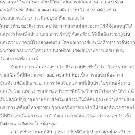
ดร. แพทย์จีน สุภรตา เกียรติวิชญ์ เป็นการผสมผสานความสงบของ
ศาสตร์จีนเข้ากับความงดงามของศิลปะไทยได้อย่างลงตัว สร้าง
ประสบการณ์สุขภาวะที่สมบูรณ์ทั้งกายและใจ
ในช่วงท้ายของกิจกรรม สมาชิกจากสถานคุ้มครองคนไร้ที่พึ่งนนทบุรีได้
แสดงรำไทยเพื่อนำเสนอผลการเรียนรู้ ซึ่งสะท้อนให้เห็นถึงความมุ่งมั่น
และความภาคภูมิใจอย่างงดงาม โดยคณาจารย์และนักศึกษาชาวจีนจาก
มหาวิทยาลัยเกริกได้ร่วมรำบนเวทีด้วย เกิดเป็นภาพการแลกเปลี่ยน
วัฒนธรรมที่สมบูรณ์
ตัวแทนสถานคุ้มครองฯ กล่าวถึงความประทับใจว่า “กิจกรรมความ
ร่วมมือครั้งนี้มีความหมายอย่างยิ่ง ไม่เพียงเป็นการพบปะเพื่อความ
บันเทิง แต่ยังเป็นกระบวนการส่งเสริมสุขภาพที่เป็นประโยชน์ต่อทั้งกาย
และใจ โดยเฉพาะการสลับระหว่างการฝึกชี่กงกับการรำไทย ทำให้เราได้
สัมผัสภูมิปัญญาสุขภาพของสองวัฒนธรรมในมิติสมดุลระหว่างความสงบ
และการเคลื่อนไหว ขอขอบคุณมหาวิทยาลัยเกริกที่นำแนวคิดเวชศาสตร์
วิถีชีวิตและวัฒนธรรมการบำบัดแบบแพทย์แผนจีนมาถ่ายทอดอย่างเข้า
ถึงง่ายและเกิดประโยชน์สูงสุด”
อาจารย์ ดร. แพทย์จีน สุภรตา เกียรติวิชญ์ หัวหน้าศูนย์ส่งเสริม ฯ