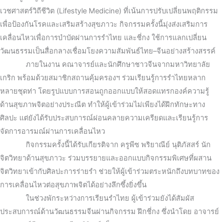
เวชศาสตร์วิถีชีวิต (Lifestyle Medicine) ที่เน้นการปรับเปลี่ยนพฤติกรรม
เพื่อป้องกันโรคและเสริมสร้างสุขภาวะ กิจกรรมครั้งนี้มุ่งส่งเสริมการ
เคลื่อนไหวเพื่อการบำบัดผ่านการรำไทย และชี่กง ใช้การแลกเปลี่ยน
วัฒนธรรมเป็นสื่อกลางเชื่อมโยงความสัมพันธ์ไทย–จีนอย่างสร้างสรรค์
ภายในงาน คณาจารย์และนักศึกษาชาวจีนจากมหาวิทยาลัย
เกริก พร้อมด้วยสมาชิกสถานคุ้มครองฯ ร่วมเรียนรู้การรำไทยหลาก
หลายชุดท่า โดยรูปแบบการสอนถูกออกแบบให้สอดแทรกองค์ความรู้
ด้านสุขภาพจิตอย่างประณีต ทำให้ผู้เข้าร่วมไม่เพียงได้ฝึกทักษะทาง
ศิลปะ แต่ยังได้รับประสบการณ์ผ่อนคลายความเครียดและเรียนรู้การ
จัดการอารมณ์ผ่านการเคลื่อนไหว
กิจกรรมครั้งนี้ได้รับเกียรติจาก ครูพีซ พริยาณีย์ นุติภัสสร์ นัก
จิตวิทยาด้านสุขภาวะ ร่วมบรรยายและออกแบบกิจกรรมพิเศษที่ผสาน
จิตวิทยาเข้ากับศิลปะการร่ายรำ ช่วยให้ผู้เข้าร่วมตระหนักถึงบทบาทของ
การเคลื่อนไหวต่อสุขภาพจิตได้อย่างลึกซึ้งยิ่งขึ้น
ในช่วงพักระหว่างการเรียนรำไทย ผู้เข้าร่วมยังได้สัมผัส
ประสบการณ์ด้านวัฒนธรรมจีนผ่านกิจกรรม ฝึกชี่กง ซึ่งนำโดย อาจารย์