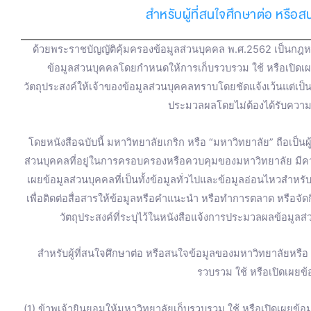
b
u
a
t
สำหรับผู้ที่สนใจศึกษาต่อ หรือ
o
b
g
e
ด้วยพระราชบัญญัติคุ้มครองข้อมูลส่วนบุคคล พ.ศ.2562 เป็นกฎหม
o
e
r
r
ข้อมูลส่วนบุคคลโดยกำหนดให้การเก็บรวบรวม ใช้ หรือเปิดเ
วัตถุประสงค์ให้เจ้าของข้อมูลส่วนบุคคลทราบโดยชัดแจ้งเว้นแต่เป
k
a
ประมวลผลโดยไม่ต้องได้รับความ
m
โดยหนังสือฉบับนี้ มหาวิทยาลัยเกริก หรือ “มหาวิทยาลัย” ถือเป็น
ส่วนบุคคลที่อยู่ในการครอบครองหรือควบคุมของมหาวิทยาลัย มี
เผยข้อมูลส่วนบุคคลที่เป็นทั้งข้อมูลทั่วไปและข้อมูลอ่อนไหวสำหร
เพื่อติดต่อสื่อสารให้ข้อมูลหรือคำแนะนำ หรือทำการตลาด หรือจ
วัตถุประสงค์ที่ระบุไว้ในหนังสือแจ้งการประมวลผลข้อมูลส่
สำหรับผู้ที่สนใจศึกษาต่อ หรือสนใจข้อมูลของมหาวิทยาลัยหรื
รวบรวม ใช้ หรือเปิดเผยข้อ
(1) ข้าพเจ้ายินยอมให้มหาวิทยาลัยเก็บรวบรวม ใช้ หรือเปิดเผยข้อมู