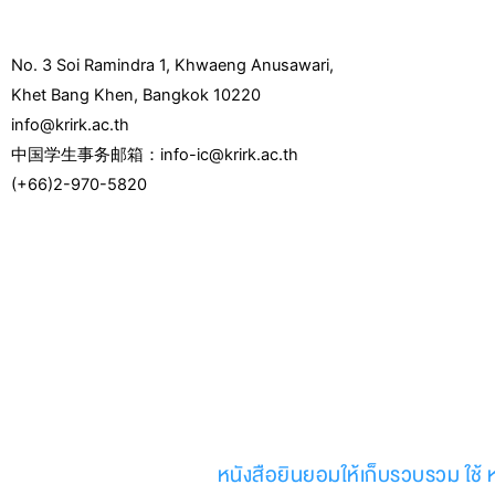
No. 3 Soi Ramindra 1, Khwaeng Anusawari,
Khet Bang Khen, Bangkok 10220
info@krirk.ac.th
中国学生事务邮箱：info-ic@krirk.ac.th
(+66)2-970-5820
F
Y
L
I
T
a
o
i
n
w
c
u
n
s
i
e
t
e
t
t
หนังสือยินยอมให้เก็บรวบรวม ใช้ 