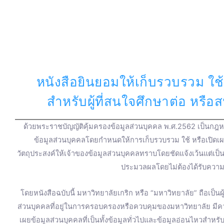
a
o
i
n
w
c
u
n
s
i
e
t
e
t
t
หนังสือยินยอมให้เก็บรวบรวม ใช้
b
u
a
t
สำหรับผู้ที่สนใจศึกษาต่อ หรื
o
b
g
e
ด้วยพระราชบัญญัติคุ้มครองข้อมูลส่วนบุคคล พ.ศ.2562 เป็นกฎหม
o
e
r
r
ข้อมูลส่วนบุคคลโดยกำหนดให้การเก็บรวบรวม ใช้ หรือเปิดเ
วัตถุประสงค์ให้เจ้าของข้อมูลส่วนบุคคลทราบโดยชัดแจ้งเว้นแต่เป
k
a
ประมวลผลโดยไม่ต้องได้รับความ
m
โดยหนังสือฉบับนี้ มหาวิทยาลัยเกริก หรือ “มหาวิทยาลัย” ถือเป็น
ส่วนบุคคลที่อยู่ในการครอบครองหรือควบคุมของมหาวิทยาลัย มี
เผยข้อมูลส่วนบุคคลที่เป็นทั้งข้อมูลทั่วไปและข้อมูลอ่อนไหวสำหร