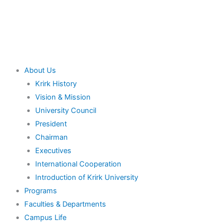
Skip
to
content
Main
About Us
Menu
Krirk History
Vision & Mission
University Council
President
Chairman
Executives
International Cooperation
Introduction of Krirk University
Programs
Faculties & Departments
Campus Life