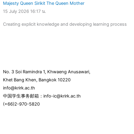
Majesty Queen Sirikit The Queen Mother
15 July 2026
16:17 น.
Creating explicit knowledge and developing learning process
No. 3 Soi Ramindra 1, Khwaeng Anusawari,
Khet Bang Khen, Bangkok 10220
info@krirk.ac.th
中国学生事务邮箱：info-ic@krirk.ac.th
(+66)2-970-5820
F
Y
L
I
T