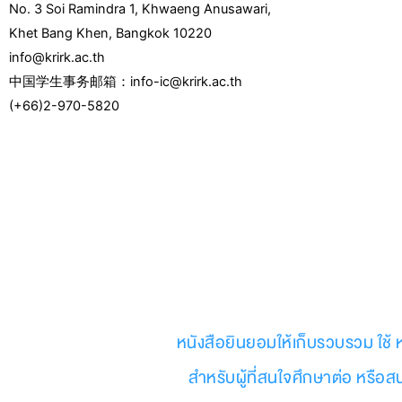
No. 3 Soi Ramindra 1, Khwaeng Anusawari,
Khet Bang Khen, Bangkok 10220
info@krirk.ac.th
中国学生事务邮箱：info-ic@krirk.ac.th
(+66)2-970-5820
F
Y
L
I
T
a
o
i
n
w
c
u
n
s
i
e
t
e
t
t
หนังสือยินยอมให้เก็บรวบรวม ใช้ 
b
u
a
t
สำหรับผู้ที่สนใจศึกษาต่อ หรือ