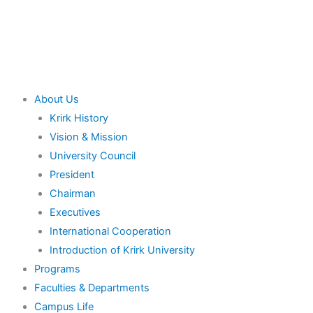
Skip
to
content
Main
About Us
Menu
Krirk History
Vision & Mission
University Council
President
Chairman
Executives
International Cooperation
Introduction of Krirk University
Programs
Faculties & Departments
Campus Life