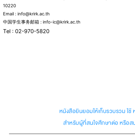
10220
Email : info@krirk.ac.th
中国学生事务邮箱 : info-ic@krirk.ac.th
Tel : 02-970-5820
F
Y
L
I
T
T
a
o
i
n
w
i
c
u
n
s
i
k
e
t
e
t
t
t
หนังสือยินยอมให้เก็บรวบรวม ใช้ 
b
u
a
t
o
สำหรับผู้ที่สนใจศึกษาต่อ หรือ
o
b
g
e
k